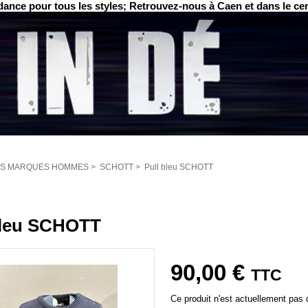
ance pour tous les styles; Retrouvez-nous à Caen et dans le ce
S MARQUES HOMMES
>
SCHOTT
>
Pull bleu SCHOTT
bleu SCHOTT
90,00 €
TTC
Ce produit n'est actuellement pas d